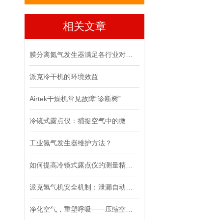
相关文章
膜分离氮气发生器满足各行业对氮气的需求
派克冷干机的环境效益
Airtek干燥机常见故障“诊断树”
冷镜式露点仪：捕捉空气中的微小水滴
工业氮气发生器维护方法？
如何提高冷镜式露点仪的测量精度？
派克氢气机安全机制：泄漏自动关闭功能如何保障实验室？
净化空气，重塑呼吸——压缩空气过滤器的创新力