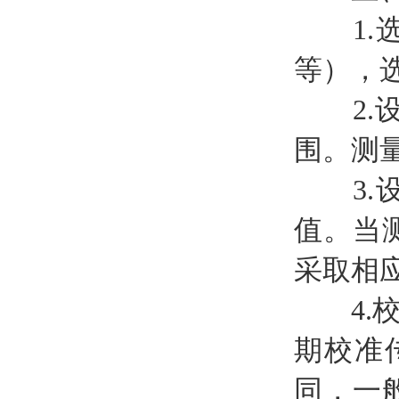
1.选
等），
2.设
围。测
3.设
值。当
采取相
4.校
期校准
同，一