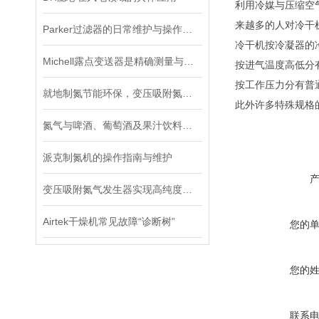
利用冷媒与压缩空
来越多的人对冷干
Parker过滤器的日常维护与操作注意事项
冷干机按冷凝器的
Michell露点变送器是精确测量与控制湿度的关键工具
按进气温度高低分有
按工作压力分有普通型(
就地制氮节能环保，变压吸附氮气发生器适配工业稳定用气需求
此外许多特殊规格的
氮气与啤酒、葡萄酒及果汁饮料的保鲜
派克制氮机的操作指南与维护
变压吸附氮气发生器实现高纯度氮气的可持续生产
Airtek干燥机常见故障“诊断树”
您的
您的
联系