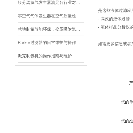
膜分离氮气发生器满足各行业对氮气的需求
是这些液体过滤应
零空气气体发生器在空气质量检测中的应用实践
- 高效的液体过滤
- 液体样品分析仪
就地制氮节能环保，变压吸附氮气发生器适配工业稳定用气需求
Parker过滤器的日常维护与操作注意事项
如需更多信息或者
派克制氮机的操作指南与维护
您的
您的